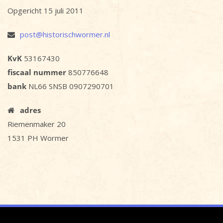
Opgericht 15 juli 2011
post@historischwormer.nl
KvK
53167430
fiscaal nummer
850776648
bank
NL66 SNSB 0907290701
adres
Riemenmaker 20
1531 PH Wormer